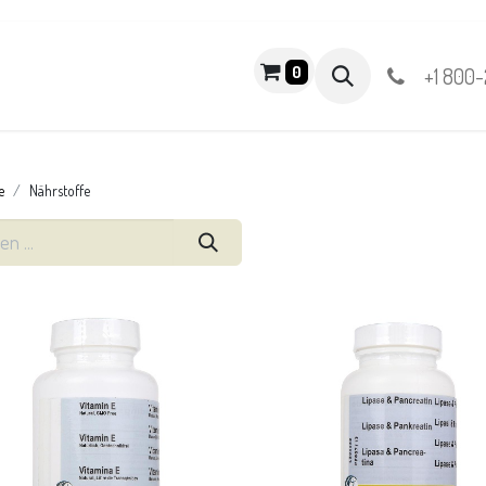
PRODUKTE
0
+1 800-
e
Nährstoffe