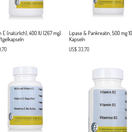
n E (natürlich), 400 IU (267 mg)
Lipase & Pankreatin, 500 mg 1
ftgelkapseln
Kapseln
9,70
US$
33,70