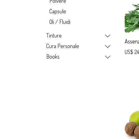
Polvere
Capsule
Oli / Fluidi
Tinture
Assenz
Cura Personale
US$
24
Books